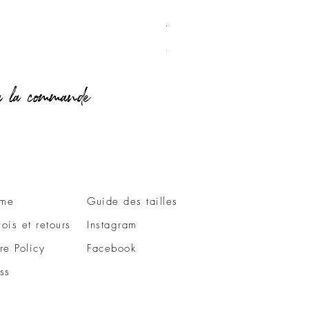
T-Shirt Love Vichy
Prix
49,00 €
me
Guide des tailles
ois et retours
Instagram
re Policy
Facebook
ss