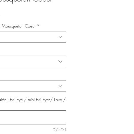
Prix
€
promotionnel
r Mousqueton Coeur
*
tés : Evil Eye / mini Evil Eyes/ Love /
0/500