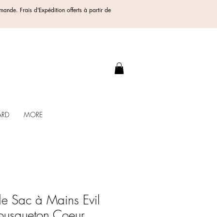
ommande.
Frais d'Expédition offerts
à partir de
.
ARD
MORE
de Sac à Mains Evil
ousqueton Coeur