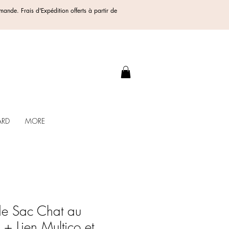
ommande.
Frais d'Expédition offerts
à partir de
.
ARD
MORE
de Sac Chat au
+ Lien Multico et