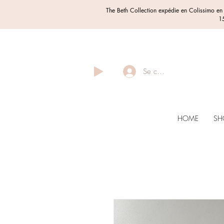
The Beth Collection expédie en Colissimo e
15
Se connecter
HOME
SH