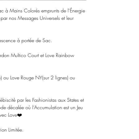
c à Mains Colorés emprunts de l'Énergie
par nos Messages Universels et leur
escence à portée de Sac.
don Multico Court et Love Rainbow
e) ou Love Rouge NY(sur 2 lignes) ou
biscité par les Fashionistas aux States et
de décalée où l’Accumulation est un Jeu
avec Love❤️
ion Limitée.