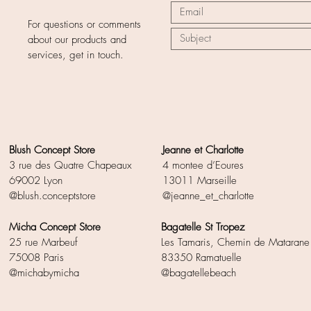
For questions or comments
about our products and
services, get in touch.
Blush Concept Store
Jeanne et Charlotte
​3 rue des Quatre Chapeaux
4 montee d’Eoures
69002 Lyon
13011 Marseille
@blush.conceptstore
@jeanne_et_charlotte
Micha Concept Store
Bagatelle St Tropez
25 rue Marbeuf
Les Tamaris, Chemin de Matarane
75008 Paris
83350 Ramatuelle
@michabymicha
@bagatellebeach