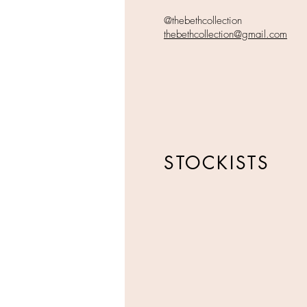
@thebethcollection
thebethcollection@gmail.com
STOCKISTS