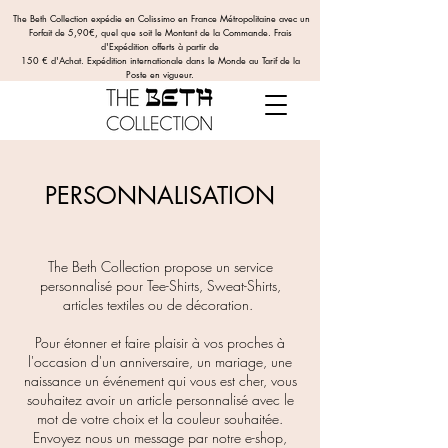
The Beth Collection expédie en Colissimo en France Métropolitaine avec un
Forfait de 5,90€, quel que soit le Montant de la Commande.
Frais
d'Expédition offerts
à partir de
150 € d'Achat. Expédition internationale dans le Monde au Tarif de la
Poste en vigueur.
PERSONNALISATION
The Beth Collection propose un service
personnalisé pour Tee-Shirts, Sweat-Shirts,
articles textiles ou de décoration.
Pour étonner et faire plaisir à vos proches à
l'occasion d'un anniversaire, un mariage, une
naissance un événement qui vous est cher, vous
souhaitez avoir un article personnalisé avec le
mot de votre choix et la couleur souhaitée.
Envoyez nous un message par notre e-shop,