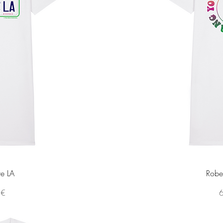
pide
Ape
ve LA
Robe
P
 €