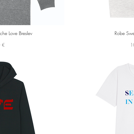
pide
Ape
he Love Breslev
Robe Swea
Pr
 €
1