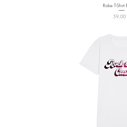
Aperçu ra
Robe T-Shirt 
Prix
59,00