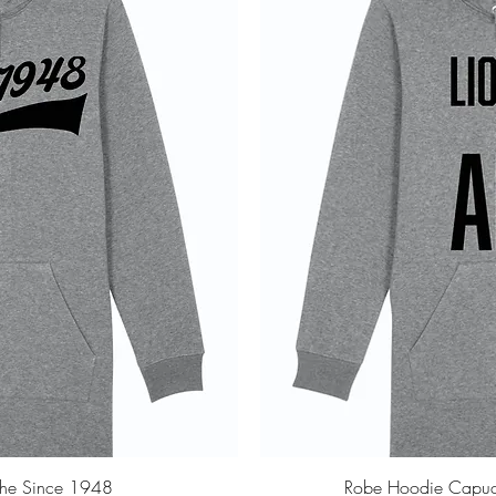
pide
Ape
he Since 1948
Robe Hoodie Capuche