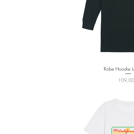
Aperçu ra
Robe Hoodie Lo
Prix
109,00