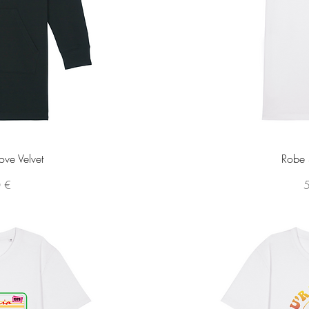
pide
Ape
ve Velvet
Robe 
P
 €