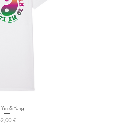
rçu rapide
 Yin & Yang
rix
62,00 €