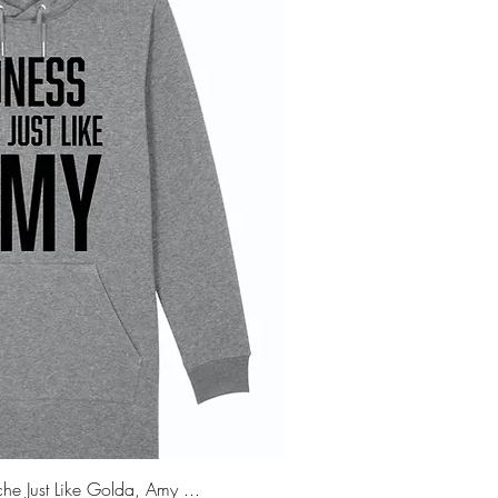
rçu rapide
 Just Like Golda, Amy ...