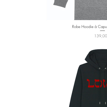
Aperçu ra
Robe Hoodie à Capuc
Prix
139,00