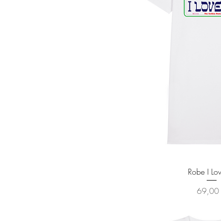
Aperçu ra
Robe I Lo
Prix
69,00