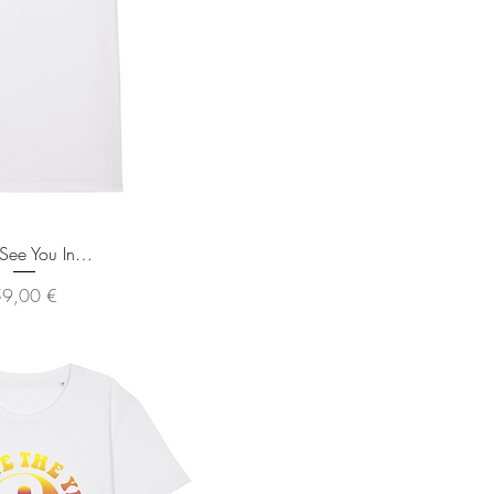
rçu rapide
See You In…
rix
59,00 €