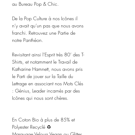
au Bureau Pop & Chic.
De la Pop Culture à nos Icônes il
n’y avait qu’un pas que nous avons
franchi. Retrouvez une Partie de
notre Panthéon.
Revisitant ainsi l’Esprit très 80’ des T-
Shirts, et notamment le Travail de
Katharine Hamnett, nous avons pris
le Parti de jouer sur la Taille du
Lettrage en associant nos Mots Clés
: Génius, Leader incarnés par des
Icônes qui nous sont chères.
En Coton Bio à plus de 85% et
Polyester Recyclé ♻️
Marquage Velours Vegan ou Glitter