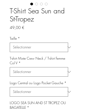
T-Shirt Sea Sun and
St-Tropez
Prix
49,00 €
Taille
*
T-shirt Mixte Crew Neck / T-shirt Femme
Col V
*
Logo Central ou Logo Pocket Gauche
*
LOGO SEA SUN AND ST TROPEZ OU
BAGATELLE
*