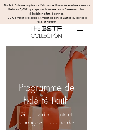
The Beth Collection expédie en Colissimo en France Métropolitaine avec un
Forfait de 5,90€, quel que soit le Montant de la Commande.
Frais
d'Expédition offerts
à partir de
150 € d'Achat. Expédition internationale dans le Monde au Tarif de la
Poste en vigueur.
Programme de
fidélité Faith
Gagnez des points et
échangez-les contre des