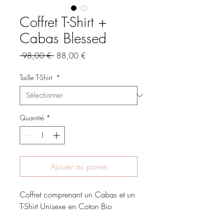
Coffret T-Shirt +
Cabas Blessed
Prix
Prix
 98,00 € 
88,00 €
original
promotionnel
Taille T-Shirt
*
Quantité
*
Ajouter au panier
Coffret comprenant un Cabas et un
T-Shirt Unisexe en Coton Bio