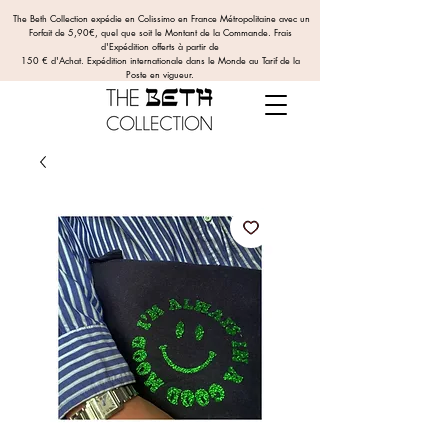
The Beth Collection expédie en Colissimo en France Métropolitaine avec un
Forfait de 5,90€, quel que soit le Montant de la Commande.
Frais
d'Expédition offerts
à partir de
150 € d'Achat. Expédition internationale dans le Monde au Tarif de la
Poste en vigueur.