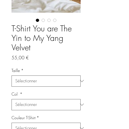
T-Shirt You are The
Yin to My Yang
Velvet
Prix
55,00 €
Taille
*
Col
*
Couleur T-Shirt
*