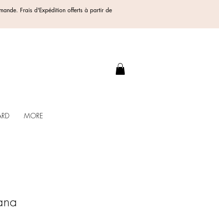
ommande.
Frais d'Expédition offerts
à partir de
.
ARD
MORE
dana