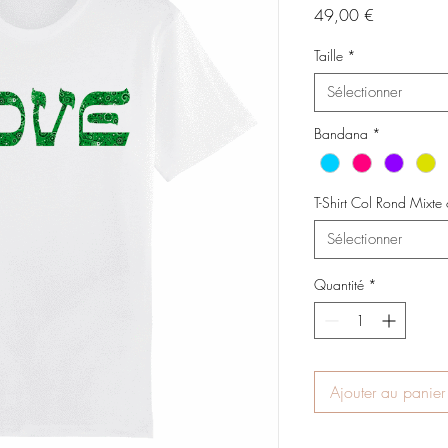
Prix
49,00 €
Taille
*
Sélectionner
Bandana
*
T-Shirt Col Rond Mixt
Sélectionner
Quantité
*
Ajouter au panier