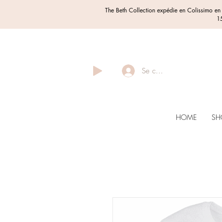
The Beth Collection expédie en Colissimo e
15
Se connecter
HOME
SH