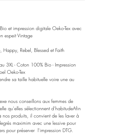
o et impression digitale Oeko-Tex avec 
n espeit Vintage

 Happy, Rebel, Blessed et Faith

au 3XL - Coton 100% Bio - Impression 
bel Oeko-Tex 

dre sa taille habituelle voire une au 
sexe nous conseillons aux femmes de 
elle qu'elles sélectionnent d'habitudeAfin 
à nos produits, il convient de les laver à 
degrés maximim avec une lessive pour 
vers pour préserver  l'impression DTG.