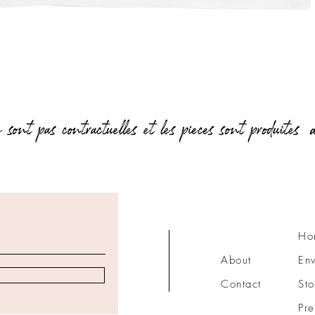
Aperçu rapide
Ho
About
Env
Contact
Sto
Pre