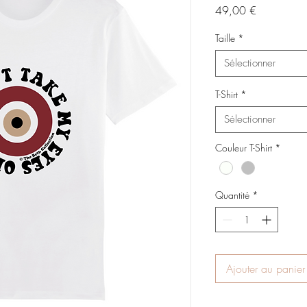
Prix
49,00 €
Taille
*
Sélectionner
T-Shirt
*
Sélectionner
Couleur T-Shirt
*
Quantité
*
Ajouter au panier