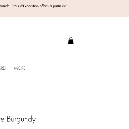
ommande.
Frais d'Expédition offerts
à partir de
.
ARD
MORE
 Eye Burgundy