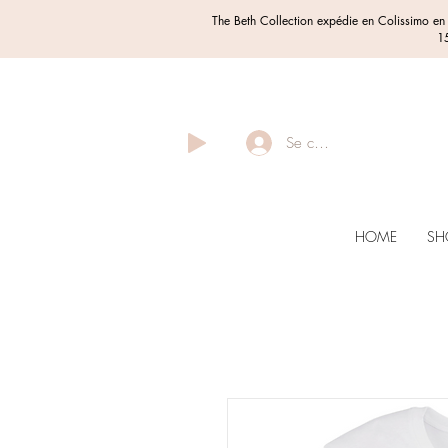
The Beth Collection expédie en Colissimo e
15
Se connecter
HOME
SH