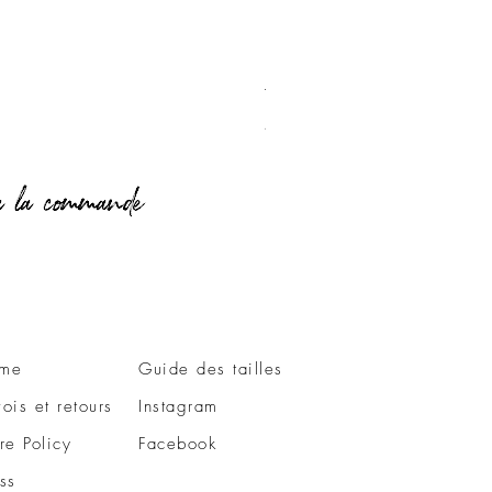
T-Shirt Love Vichy
Prix
49,00 €
me
Guide des tailles
ois et retours
Instagram
re Policy
Facebook
ss