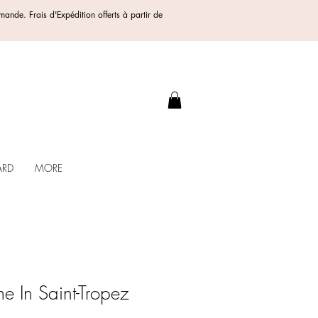
ommande.
Frais d'Expédition offerts
à partir de
.
ARD
MORE
me In Saint-Tropez