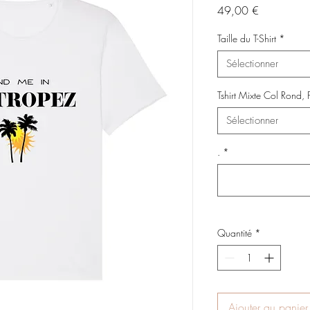
Prix
49,00 €
Taille du T-Shirt
*
Sélectionner
Tshirt Mixte Col Rond
Sélectionner
.
*
Quantité
*
Ajouter au panier