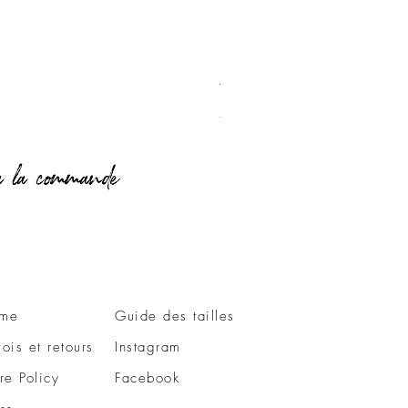
T-Shirt Love Vichy
Prix
49,00 €
me
Guide des tailles
ois et retours
Instagram
re Policy
Facebook