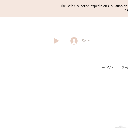
The Beth Collection expédie en Colissimo e
15
Se connecter
HOME
SH