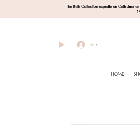
The Beth Collection expédie en Colissimo e
15
Se connecter
HOME
SH