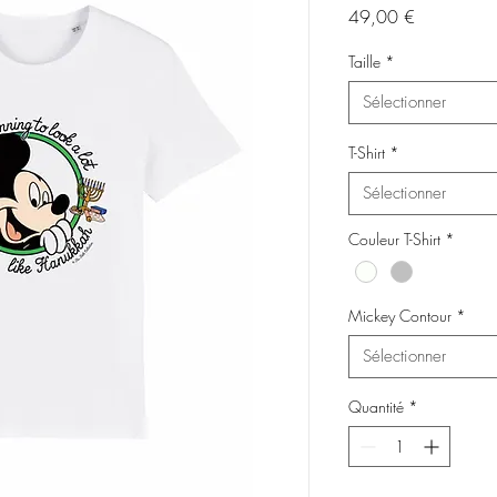
Prix
49,00 €
Taille
*
Sélectionner
T-Shirt
*
Sélectionner
Couleur T-Shirt
*
Mickey Contour
*
Sélectionner
Quantité
*