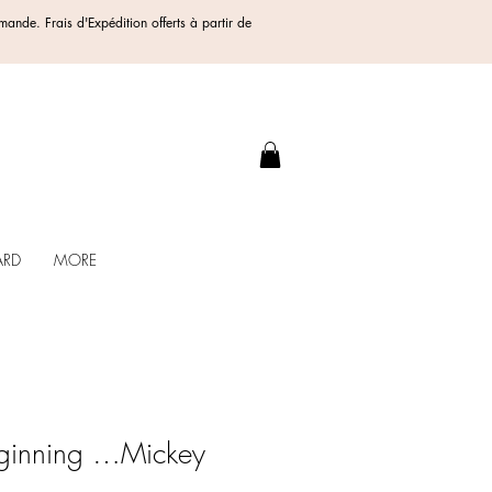
ommande.
Frais d'Expédition offerts
à partir de
.
ARD
MORE
 beginning …Mickey