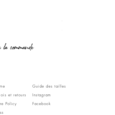
T-Shirt Love Vichy
Prix
49,00 €
me
Guide des tailles
ois et retours
Instagram
re Policy
Facebook
ss