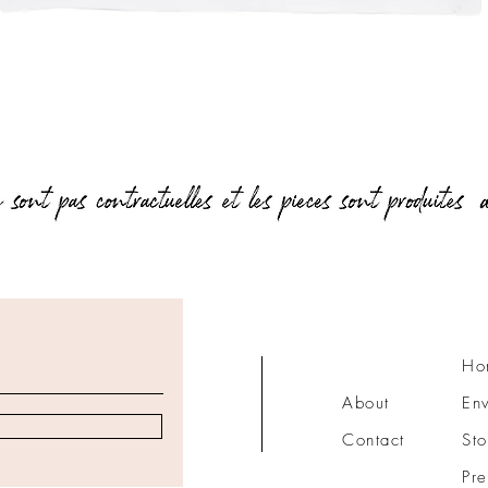
Aperçu rapide
Ho
About
Env
Contact
Sto
Pre