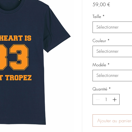
Prix
59,00 €
Taille
*
Sélectionner
Couleur
*
Sélectionner
Modèle
*
Sélectionner
Quantité
*
Ajouter au panier