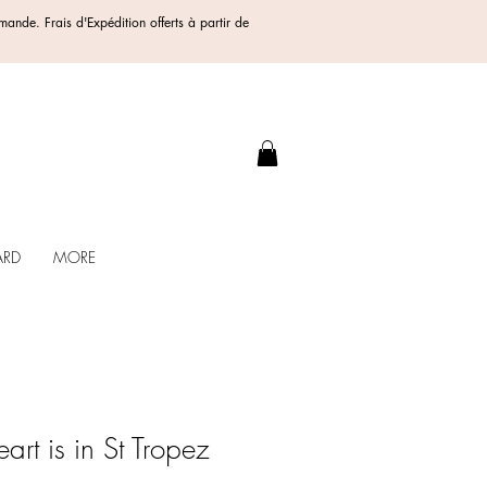
ommande.
Frais d'Expédition offerts
à partir de
.
ARD
MORE
art is in St Tropez