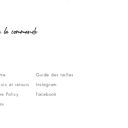
T-Shirt Love Vichy
Prix
49,00 €
me
Guide des tailles
ois et retours
Instagram
re Policy
Facebook
ss