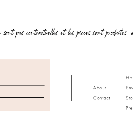
Aperçu rapide
Ho
About
Env
Contact
Sto
Pre